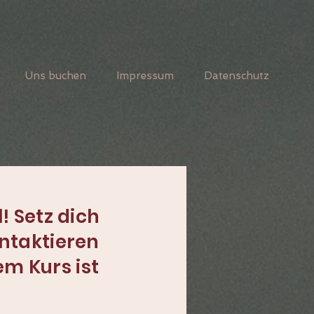
Uns buchen
Impressum
Datenschutz
l! Setz dich
ontaktieren
em Kurs ist