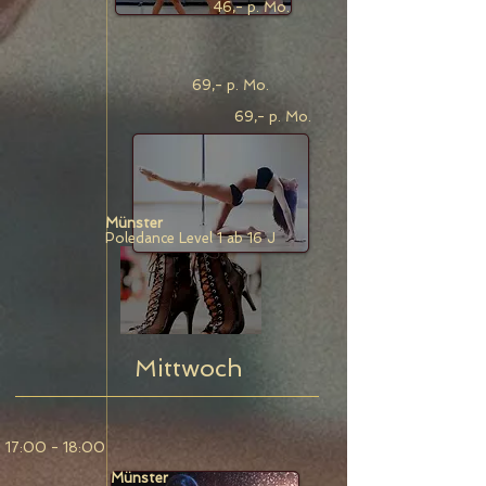
46,- p. Mo.
69,- p. Mo.
69,- p. Mo.
Münster
Poledance Level 1 ab 16 J
Mittwoch
17:00 - 18:00
Münster