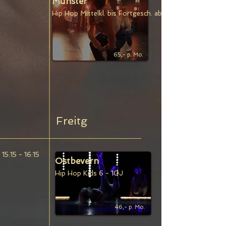
Münster
Hip Hop Mittelkl. bis
Fortgesch.
ab
65,- p. Mo.
Freitg
15:15 - 16:15
Ostbevern
Hip Hop Kids
6
- 10
J
46,- p. Mo.