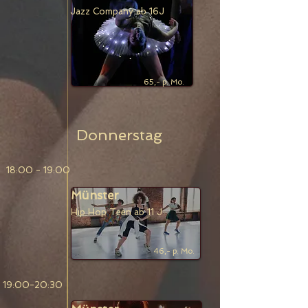
Jazz Company ab 16J
65,- p. Mo.
Donnerstag
18:00 - 19:00
Münster
Hip Hop Teen ab 11 J
46,- p. Mo.
19:00-20:30