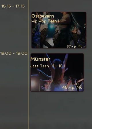
16:15 - 17:15
Ostbevern
Hip Hop
Teen I
37,- p. Mo.
18:00 - 19:00
Münster
Jazz Teen 11
- 16
J
46,- p. Mo.