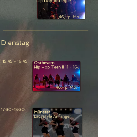
Hip Hop Anfänger
46,- p. Mo.
Dienstag
15:45 - 16:45
Ostbevern
Hip Hop Teen II 11 - 16J
46,- p. Mo.
17:30-18:30
Münster
Ladystyle Anfänger